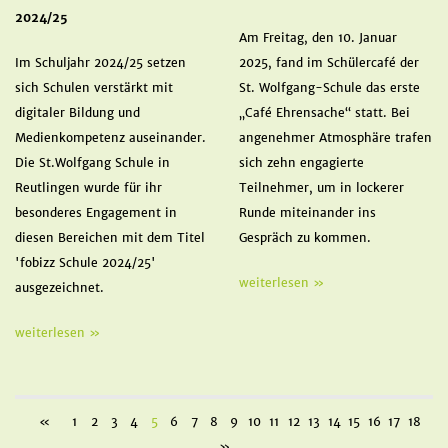
2024/25
Am Freitag, den 10. Januar
Im Schuljahr 2024/25 setzen
2025, fand im Schülercafé der
sich Schulen verstärkt mit
St. Wolfgang-Schule das erste
digitaler Bildung und
„Café Ehrensache“ statt. Bei
Medienkompetenz auseinander.
angenehmer Atmosphäre trafen
Die St.Wolfgang Schule in
sich zehn engagierte
Reutlingen wurde für ihr
Teilnehmer, um in lockerer
besonderes Engagement in
Runde miteinander ins
diesen Bereichen mit dem Titel
Gespräch zu kommen.
'fobizz Schule 2024/25'
weiterlesen »
ausgezeichnet.
weiterlesen »
«
1
2
3
4
5
6
7
8
9
10
11
12
13
14
15
16
17
18
»