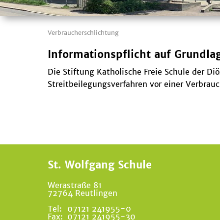
Verbraucherschlichtung
Informationspflicht auf Grundla
Die Stiftung Katholische Freie Schule der Di
Streitbeilegungsverfahren vor einer Verbrau
St. Wolfgang Schule
Werastraße 81
72764 Reutlingen
Tel:
07121 241955-0
Fax:
07121 241955-30