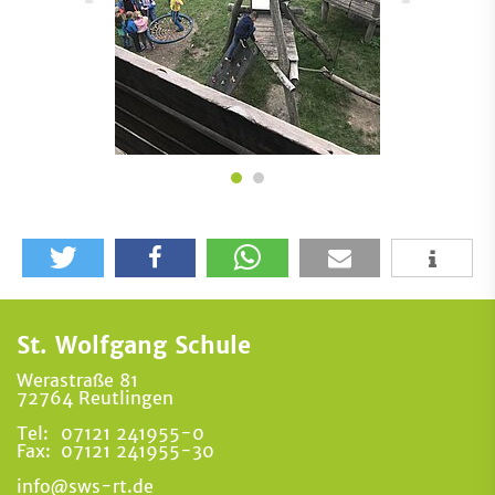
St. Wolfgang Schule
Werastraße 81
72764 Reutlingen
Tel:
07121 241955-0
Fax:
07121 241955-30
info@sws-rt.de