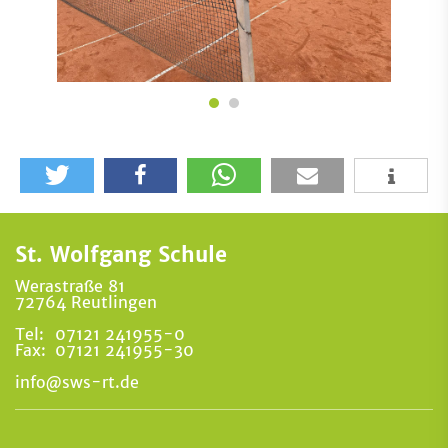
St. Wolfgang Schule
Werastraße 81
72764 Reutlingen
Tel:
07121 241955-0
Fax:
07121 241955-30
info@sws-rt.de