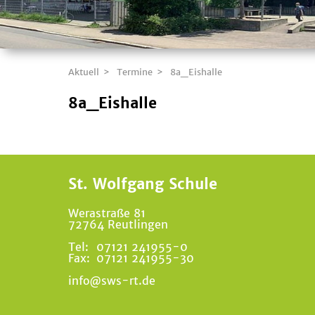
Aktuell
Termine
8a_Eishalle
8a_Eishalle
St. Wolfgang Schule
Werastraße 81
72764 Reutlingen
Tel:
07121 241955-0
Fax:
07121 241955-30
info@sws-rt.de