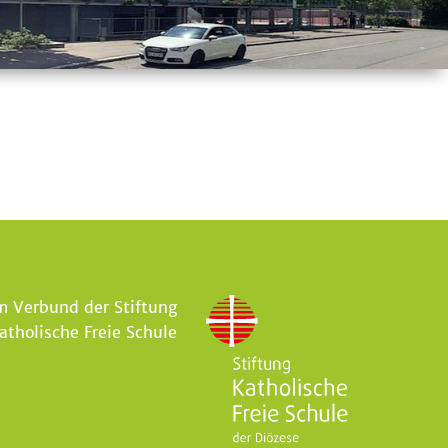
m Verbund der Stiftung
atholische Freie Schule