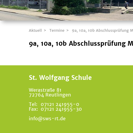
Aktuell
Termine
9a, 10a, 10b Abschlussprüfung 
9a, 10a, 10b Abschlussprüfung 
St. Wolfgang Schule
Werastraße 81
72764 Reutlingen
Tel:
07121 241955-0
Fax:
07121 241955-30
info@sws-rt.de