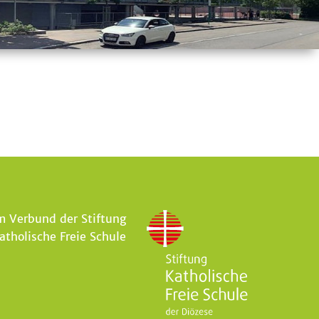
m Verbund der Stiftung
atholische Freie Schule