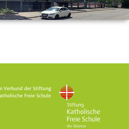
m Verbund der Stiftung
atholische Freie Schule