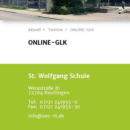
Aktuell
Termine
ONLINE-GLK
ONLINE-GLK
St. Wolfgang Schule
Werastraße 81
72764 Reutlingen
Tel:
07121 241955-0
Fax:
07121 241955-30
info@sws-rt.de