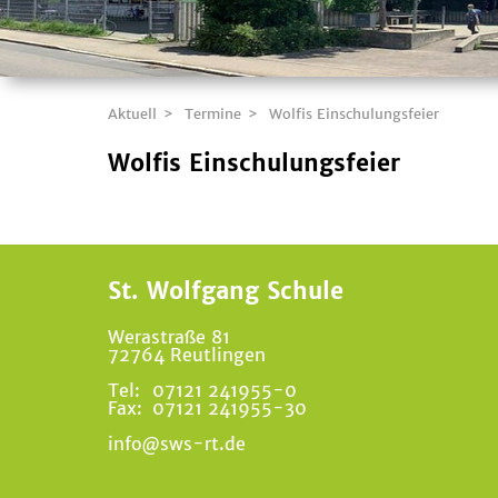
Aktuell
Termine
Wolfis Einschulungsfeier
Wolfis Einschulungsfeier
St. Wolfgang Schule
Werastraße 81
72764 Reutlingen
Tel:
07121 241955-0
Fax:
07121 241955-30
info@sws-rt.de