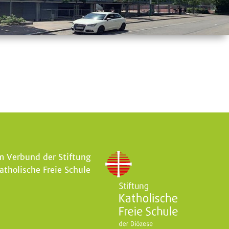
m Verbund der Stiftung
atholische Freie Schule