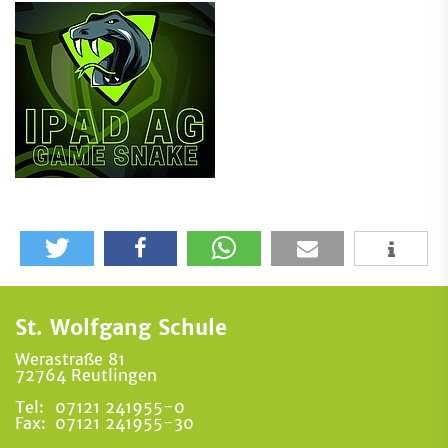
St. Wolfgang Schule
Werastraße 81
72764 Reutlingen
Tel:
07121 241955-0
Fax:
07121 241955-30