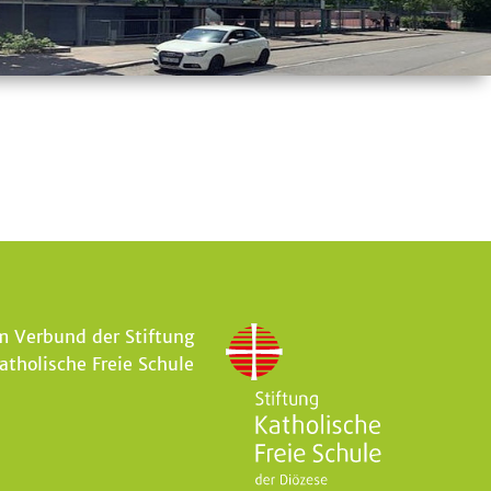
m Verbund der Stiftung
atholische Freie Schule