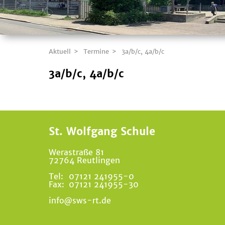
Aktuell
Termine
3a/b/c, 4a/b/c
3a/b/c, 4a/b/c
St. Wolfgang Schule
Werastraße 81
72764 Reutlingen
Tel:
07121 241955-0
Fax:
07121 241955-30
info@sws-rt.de